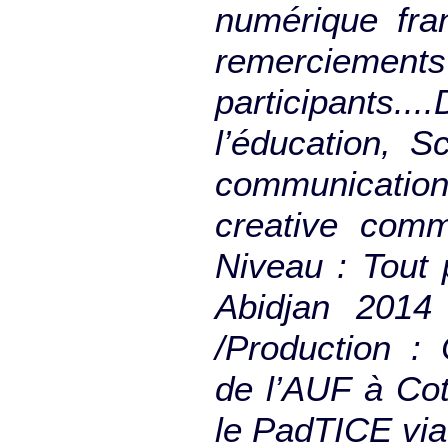
numérique fra
remerciemen
participant
l’éducation, S
communication
creative comm
Niveau : Tout 
Abidjan 2014 
/Production :
de l’AUF à Co
le PadTICE vi