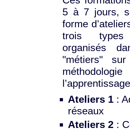
5 à 7 jours, 
forme d’atelie
trois type
organisés da
"métiers" su
méthodologi
l’apprentissag
Ateliers 1
: A
réseaux
Ateliers 2
: C