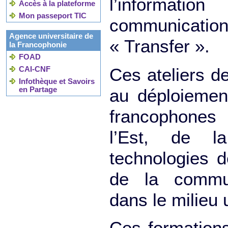
l’informat
Accès à la plateforme
Mon passeport TIC
communicat
Agence universitaire de
« Transfer ».
la Francophonie
FOAD
CAI-CNF
Ces ateliers d
Infothèque et Savoirs
en Partage
au déploiemen
francophone
l’Est, de l
technologies d
de la commun
dans le milieu u
Ces formations