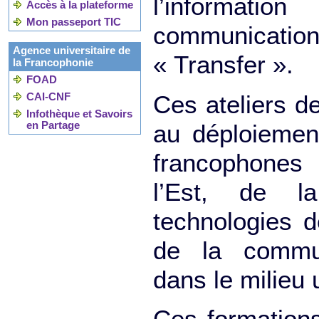
l’informat
Accès à la plateforme
Mon passeport TIC
communicat
Agence universitaire de
« Transfer ».
la Francophonie
FOAD
CAI-CNF
Ces ateliers d
Infothèque et Savoirs
en Partage
au déploiemen
francophone
l’Est, de l
technologies d
de la commun
dans le milieu u
Ces formations