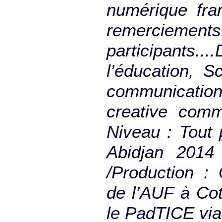
numérique fra
remerciemen
participant
l’éducation, S
communication
creative comm
Niveau : Tout 
Abidjan 2014 
/Production :
de l’AUF à Co
le PadTICE vi