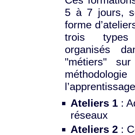
5 à 7 jours, 
forme d’atelie
trois type
organisés da
"métiers" su
méthodologi
l’apprentissag
Ateliers 1
: A
réseaux
Ateliers 2
: C