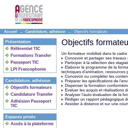
Accueil
→
Candidature, adhésion
→ Objectifs formateurs
Objectifs formate
Présentation
Référentiel TIC
Un formateur mobilisé dans le cadre d
Formations Transfer
Concevoir et partager ses travaux 
Passeport TIC
Participer à la sélection des stagiai
Elaborer le programme de la format
LPI Francophonie
techniques d’animation, ressources pé
Concevoir ou compléter les contenus
Candidature, adhésion
Préparer les spécifications de l’en
Dispenser la formation conforméme
Objectifs formateurs
Evaluer les acquis et réalisations de
Candidature Transfer
Analyser l’auto-évaluation de la form
Rédiger un rapport pédagogique de
Adhésion Passeport
Assister à distance et sur une courte
TIC
Espaces privés
Accès à la plateforme