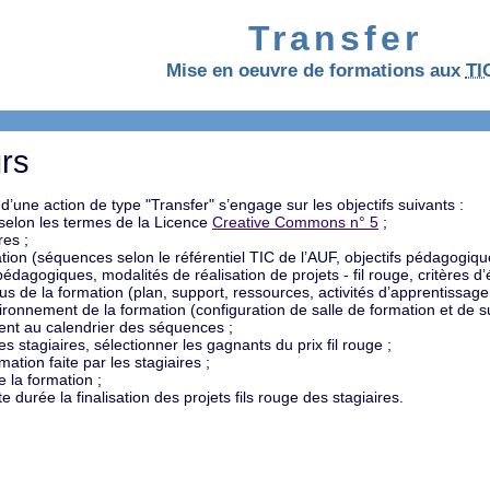
Transfer
Mise en oeuvre de formations aux
TI
urs
’une action de type "Transfer" s’engage sur les objectifs suivants :
selon les termes de la Licence
Creative Commons n° 5
;
res ;
ion (séquences selon le référentiel TIC de l’AUF, objectifs pédagogiq
dagogiques, modalités de réalisation de projets - fil rouge, critères d’é
 de la formation (plan, support, ressources, activités d’apprentissage,
vironnement de la formation (configuration de salle de formation et de 
nt au calendrier des séquences ;
s stagiaires, sélectionner les gagnants du prix fil rouge ;
ation faite par les stagiaires ;
 la formation ;
 durée la finalisation des projets fils rouge des stagiaires.