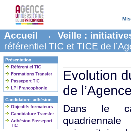
Mis
Accueil
→
Veille : initiati
référentiel TIC et TICE de l’A
Présentation
Référentiel TIC
Evolution d
Formations Transfer
Passeport TIC
de l’Agence
LPI Francophonie
Candidature, adhésion
Dans le ca
Objectifs formateurs
Candidature Transfer
quadrienna
Adhésion Passeport
TIC